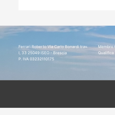
Ferrari Roberto Via Carlo Bonardi trav.
Membro Ce
I, 33 25049 ISEO - Brescia
Qualifica
P. IVA 03232110175