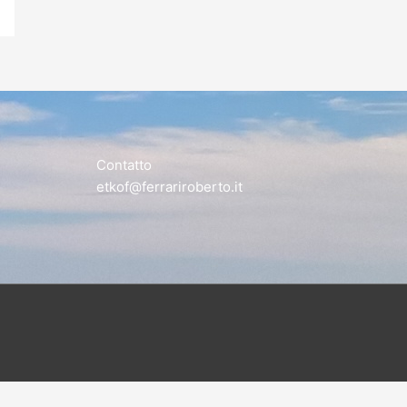
Contatto
etkof@ferrariroberto.it